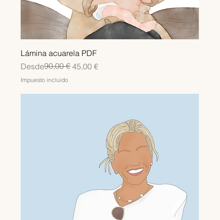
Lámina acuarela PDF
Precio
Precio de oferta
90,00 €
Desde
45,00 €
Impuesto incluido