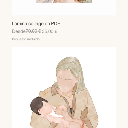
Lámina collage en PDF
Precio
Precio de oferta
70,00 €
Desde
35,00 €
Impuesto incluido