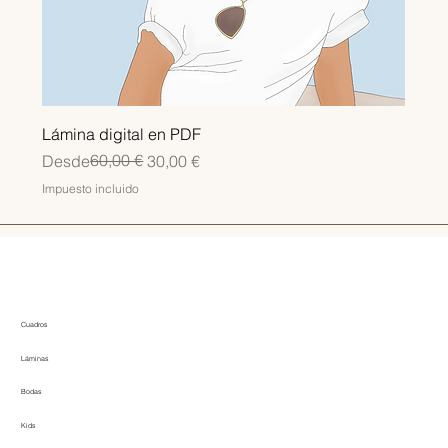
Lámina digital en PDF
Precio
Precio de oferta
60,00 €
Desde
30,00 €
Impuesto incluido
Cuadros
Láminas
Bodas
Kids