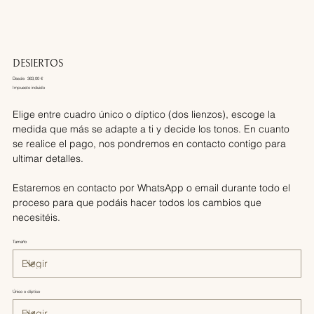
DESIERTOS
Desde
Precio
363,00 €
Impuesto incluido
Elige entre cuadro único o díptico (dos lienzos), escoge la
medida que más se adapte a ti y decide los tonos. En cuanto
se realice el pago, nos pondremos en contacto contigo para
ultimar detalles.
Estaremos en contacto por WhatsApp o email durante todo el
proceso para que podáis hacer todos los cambios que
necesitéis.
Tamaño
Único o díptico