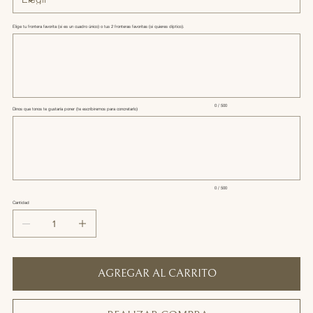
Elige tu frontera favorita (si es un cuadro único) o tus 2 fronteras favoritas (si quieres díptico).
Hasta
500
caracteres.
0 / 500
Dinos que tonos te gustaría poner (te escribiremos para concretarlo)
Hasta
500
caracteres.
0 / 500
Cantidad
AGREGAR AL CARRITO