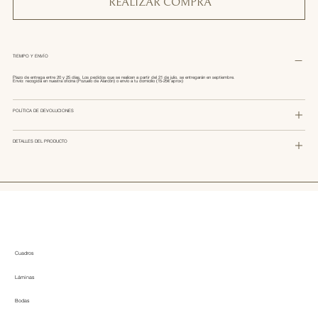
REALIZAR COMPRA
TIEMPO Y ENVÍO
Plazo de entrega entre 20 y 25 días. Los pedidos que se realicen a partir del 21 de julio, se entregarán en septiembre.
Envío: recogida en nuestra oficina (Pozuelo de Alarcón) o envío a tu domicilio (15-25€ aprox)
POLÍTICA DE DEVOLUCIONES
DETALLES DEL PRODUCTO
Cuadros
Láminas
Bodas