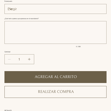
Estampado
¿Qué texto quieres que aparezca en el recordatorio?
Hasta
500
caracteres.
0 / 500
Cantidad
AGREGAR AL CARRITO
REALIZAR COMPRA
DETALLES