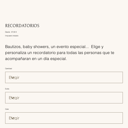
RECORDATORIOS
Desde
Precio
37,50 €
Impuesto incluido
Bautizos, baby showers, un evento especial... Elige y
personaliza un recordatorio para todas las personas que te
acompañaran en un día especial.
Cantidad
Estilo
Color