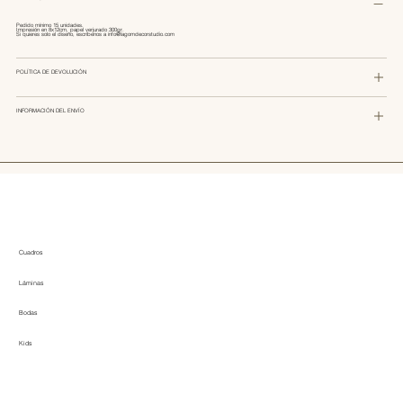
Pedido mínimo 15 unidades.
Impresión en 8x12cm, papel verjurado 300gr.
Si quieres solo el diseño, escríbenos a
info@lagomdecorstudio.com
POLÍTICA DE DEVOLUCIÓN
INFORMACIÓN DEL ENVÍO
Cuadros
Láminas
Bodas
Kids