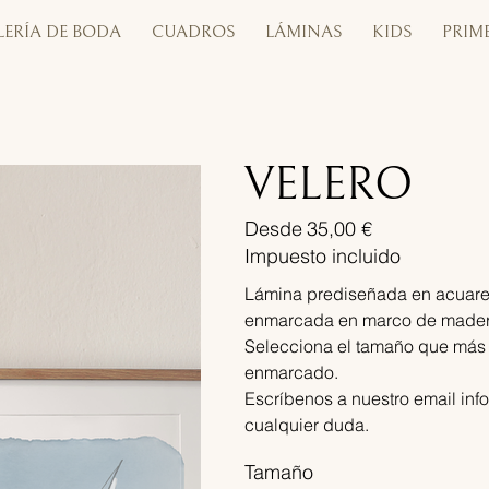
LERÍA DE BODA
CUADROS
LÁMINAS
KIDS
PRIM
VELERO
Desde
35,00 €
Precio
Impuesto incluido
Lámina prediseñada en acuarela
enmarcada en marco de mader
Selecciona el tamaño que más te
enmarcado.
Escríbenos a nuestro email inf
cualquier duda.
Tamaño